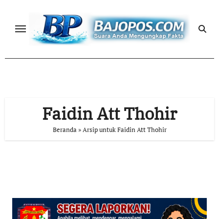
Skip
to
content
Faidin Att Thohir
Beranda
»
Arsip untuk Faidin Att Thohir