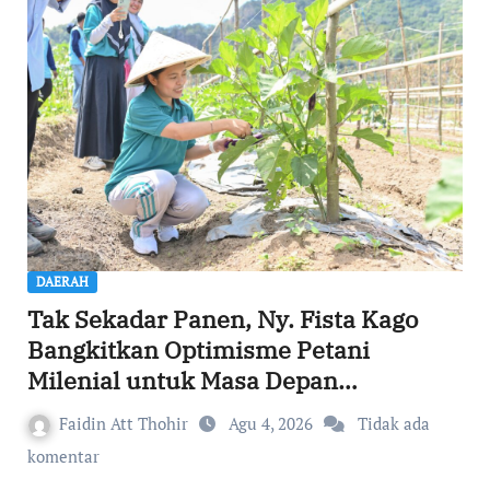
DAERAH
Tak Sekadar Panen, Ny. Fista Kago
Bangkitkan Optimisme Petani
Milenial untuk Masa Depan
Ketahanan Pangan Sikka
Faidin Att Thohir
Agu 4, 2026
Tidak ada
komentar