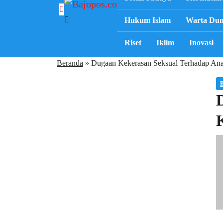
Hukum Islam
Warta Dun
Riset
Iklim
Inovasi
Beranda
»
Dugaan Kekerasan Seksual Terhadap Anak