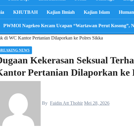
ia
KHUTBAH
Kajian Ilmiah
Kajian Islam
Human 
PWMOI Nagekeo Kecam Ucapan “Wartawan Perut Kosong”, Nila
 di WC Kantor Pertanian Dilaporkan ke Polres Sikka
BREAKING NEWS
Dugaan Kekerasan Seksual Terh
Kantor Pertanian Dilaporkan ke 
By
Faidin Att Thohir
Mei 28, 2026