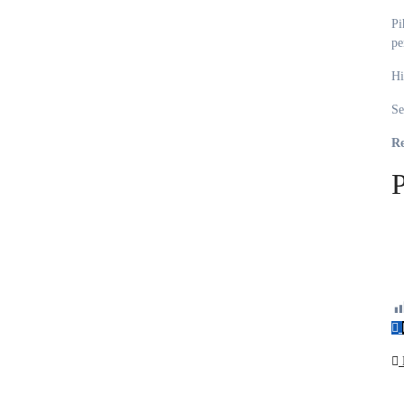
Pi
pe
Hi
Se
Re
P
N
p