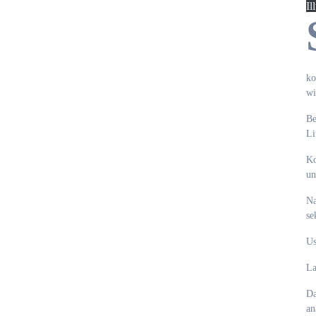
Il
ko
wi
Be
Li
Ko
un
Na
se
Us
La
Da
an