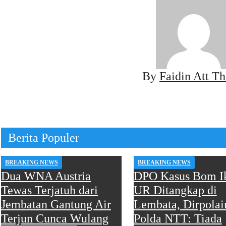
By
Faidin Att Th
Berita Populer
BREAKING NEWS
BREAKING NEWS
Dua WNA Austria
DPO Kasus Bom I
Tewas Terjatuh dari
UR Ditangkap di
Jembatan Gantung Air
Lembata, Dirpolai
Terjun Cunca Wulang
Polda NTT: Tiada