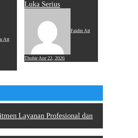
Luka Serius
Faidin Att
n Att
Thohir
Apr 22, 2026
itmen Layanan Profesional dan