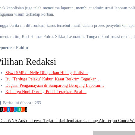
hak kepolisian juga telah menerima laporan, membuat administrasi laporan pol
ngajuan visum terhadap korban.
ngga berita ini diturunkan, kasus tersebut masih dalam proses penyelidikan apar
mentara itu, Kasi Humas Polres Sikka, Leonardus Tunga dikonfirmasi media,
porter : Faidin
ilihan Redaksi
Siswi SMP di Nelle Dilaporkan Hilang, Polisi…
Isu ‘Terduga Pelaku’ Kabur, Kasat Reskrim Tegaskan…
Dugaan Penganiayaan di Samparong Berujung Laporan…
Keluarga Noni Dorong Polisi Terapkan Pasal…
Berita ini dibaca :
263
avigasi
Dua WNA Austria Tewas Terjatuh dari Jembatan Gantung Air Terjun Cunca W
os