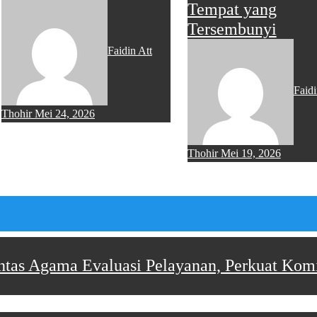
Tempat yang
Tersembunyi
Faidin Att
Faidi
Thohir
Mei 24, 2026
Thohir
Mei 19, 2026
tas Agama Evaluasi Pelayanan, Perkuat Kom