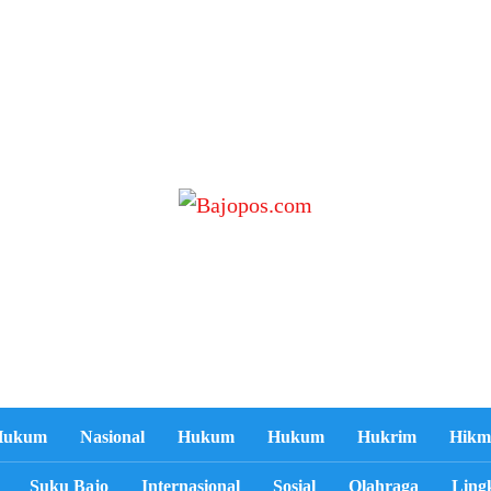
Hukum
Nasional
Hukum
Hukum
Hukrim
Hikm
Suku Bajo
Internasional
Sosial
Olahraga
Ling