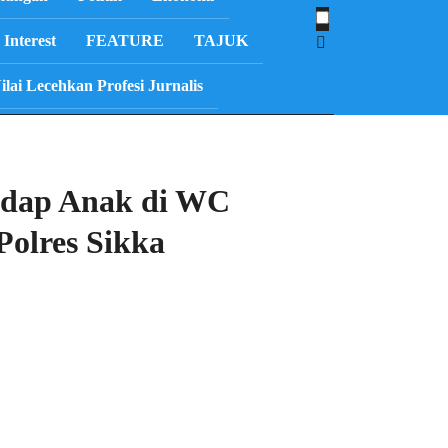
Interest
FEATURE
TAJUK
i Lecehkan Profesi Jurnalis
adap Anak di WC
Polres Sikka