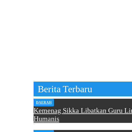
Berita Terbaru
DAERAH
Kemenag Sikka Libatkan Guru Lin
Humanis