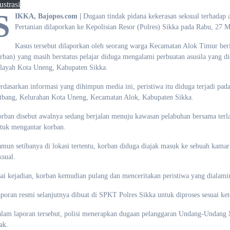
lustrasi
S
IKKA, Bajopos.com |
Dugaan tindak pidana kekerasan seksual terhadap
Pertanian dilaporkan ke Kepolisian Resor (Polres) Sikka pada Rabu, 27 M
Kasus tersebut dilaporkan oleh seorang warga Kecamatan Alok Timur berin
rban) yang masih berstatus pelajar diduga mengalami perbuatan asusila yang di
layah Kota Uneng, Kabupaten Sikka.
rdasarkan informasi yang dihimpun media ini, peristiwa itu diduga terjadi pada
tbang, Kelurahan Kota Uneng, Kecamatan Alok, Kabupaten Sikka.
rban disebut awalnya sedang berjalan menuju kawasan pelabuhan bersama terla
tuk mengantar korban.
mun setibanya di lokasi tertentu, korban diduga diajak masuk ke sebuah kama
ksual.
ai kejadian, korban kemudian pulang dan menceritakan peristiwa yang dialami
poran resmi selanjutnya dibuat di SPKT Polres Sikka untuk diproses sesuai k
lam laporan tersebut, polisi menerapkan dugaan pelanggaran Undang-Undang
ak.