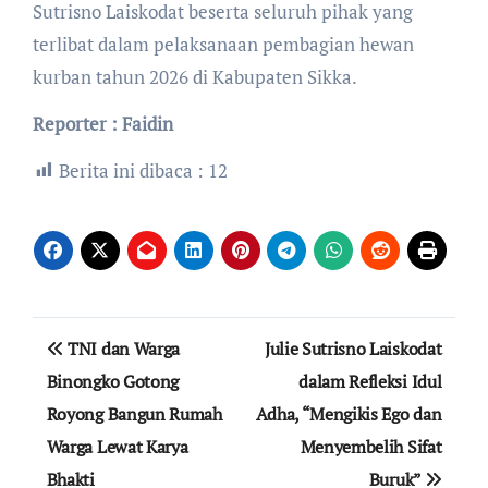
Sutrisno Laiskodat beserta seluruh pihak yang
terlibat dalam pelaksanaan pembagian hewan
kurban tahun 2026 di Kabupaten Sikka.
Reporter : Faidin
Berita ini dibaca :
12
Navigasi
TNI dan Warga
Julie Sutrisno Laiskodat
pos
Binongko Gotong
dalam Refleksi Idul
Royong Bangun Rumah
Adha, “Mengikis Ego dan
Warga Lewat Karya
Menyembelih Sifat
Bhakti
Buruk”