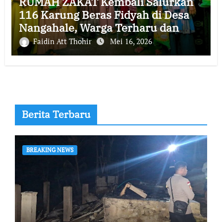
RUMAH ZAKAT Kembali Salurkan
116 Karung Beras Fidyah di Desa
Nangahale, Warga Terharu dan
Bersyukur
Faidin Att Thohir
Mei 16, 2026
Berita Terbaru
BREAKING NEWS