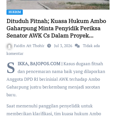
HUKRIM
Dituduh Fitnah; Kuasa Hukum Ambo
Gaharpung Minta Penyidik Periksa
Senator AWK Cs Dalam Proyek
Pembangunan Dapur MBG 3T di NTT
Faidin Att Thohir
Jul 3, 2026
Tidak ada
komentar
S
IKKA, BAJOPOS.COM |
Kasus dugaan fitnah
dan pencemaran nama baik yang dilaporkan
Anggota DPD RI berinisial AWK terhadap Ambo
Gaharpung justru berkembang menjadi sorotan
baru.
Saat memenuhi panggilan penyelidik untuk
memberikan klarifikasi, tim kuasa hukum Ambo