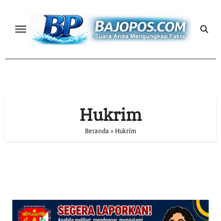
Skip
to
content
Hukrim
Beranda
»
Hukrim