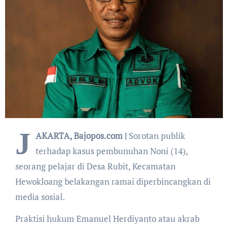
J
AKARTA, Bajopos.com |
Sorotan publik
terhadap kasus pembunuhan Noni (14),
seorang pelajar di Desa Rubit, Kecamatan
Hewokloang belakangan ramai diperbincangkan di
media sosial.
Praktisi hukum Emanuel Herdiyanto atau akrab