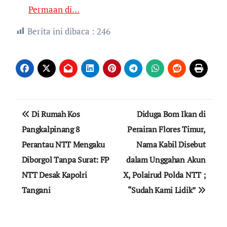
Permaan di…
Berita ini dibaca :
246
Navigasi
Di Rumah Kos
Diduga Bom Ikan di
pos
Pangkalpinang 8
Perairan Flores Timur,
Perantau NTT Mengaku
Nama Kabil Disebut
Diborgol Tanpa Surat: FP
dalam Unggahan Akun
NTT Desak Kapolri
X, Polairud Polda NTT ;
Tangani
“Sudah Kami Lidik”