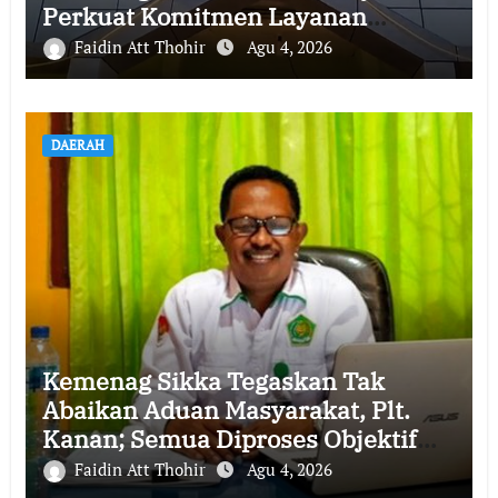
Perkuat Komitmen Layanan
Profesional dan Humanis
Faidin Att Thohir
Agu 4, 2026
DAERAH
Kemenag Sikka Tegaskan Tak
Abaikan Aduan Masyarakat, Plt.
Kanan; Semua Diproses Objektif
dan Transparan
Faidin Att Thohir
Agu 4, 2026