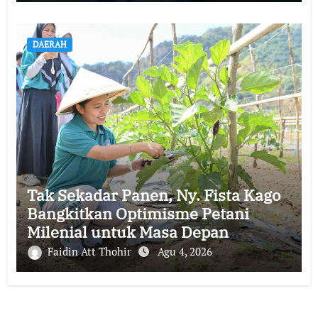
DAERAH
Tak Sekadar Panen, Ny. Fista Kago
Bangkitkan Optimisme Petani
Milenial untuk Masa Depan
Ketahanan Pangan Sikka
Faidin Att Thohir
Agu 4, 2026