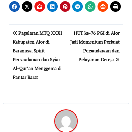
Navigasi
Pagelaran MTQ XXXI
HUT ke-76 PGI di Alor
pos
Kabupaten Alor di
Jadi Momentum Perkuat
Baranusa, Spirit
Persaudaraan dan
Persaudaraan dan Syiar
Pelayanan Gereja
Al-Qur’an Menggema di
Pantar Barat