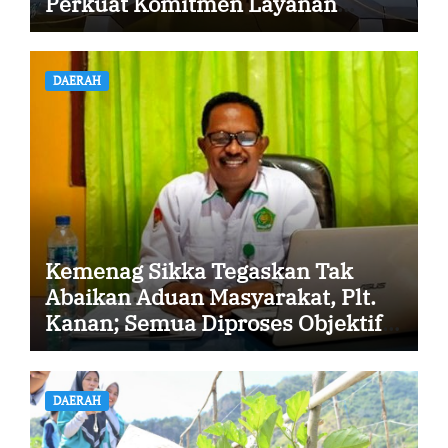
Perkuat Komitmen Layanan
Profesional dan Humanis
DAERAH
Kemenag Sikka Tegaskan Tak
Abaikan Aduan Masyarakat, Plt.
Kanan; Semua Diproses Objektif
dan Transparan
DAERAH