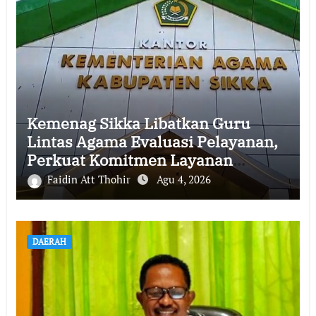
Kemenag Sikka Libatkan Guru
Lintas Agama Evaluasi Pelayanan,
Perkuat Komitmen Layanan
Profesional dan Humanis
Faidin Att Thohir
Agu 4, 2026
DAERAH