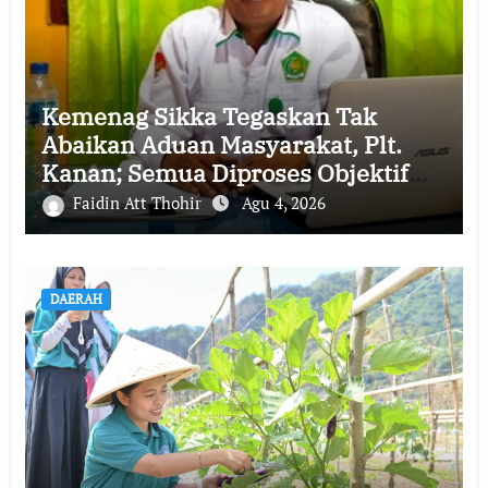
Kemenag Sikka Tegaskan Tak
Abaikan Aduan Masyarakat, Plt.
Kanan; Semua Diproses Objektif
dan Transparan
Faidin Att Thohir
Agu 4, 2026
DAERAH