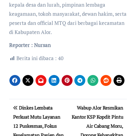
kepala desa dan lurah, pimpinan lembaga
keagamaan, tokoh masyarakat, dewan hakim, serta
peserta dan official MTQ dari berbagai kecamatan
di Kabupaten Alor.
Reporter : Nursan
Berita ini dibaca :
40
Navigasi
Dinkes Lembata
Wabup Alor Resmikan
pos
Perkuat Mutu Layanan
Kantor KSP Kopdit Pintu
12 Puskesmas, Fokus
Air Cabang Moru,
Keselamatan Pasien dan
Dorong Kebangkitan