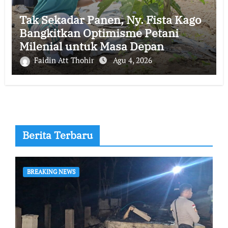
Tak Sekadar Panen, Ny. Fista Kago
Bangkitkan Optimisme Petani
Milenial untuk Masa Depan
Ketahanan Pangan Sikka
Faidin Att Thohir
Agu 4, 2026
Berita Terbaru
BREAKING NEWS