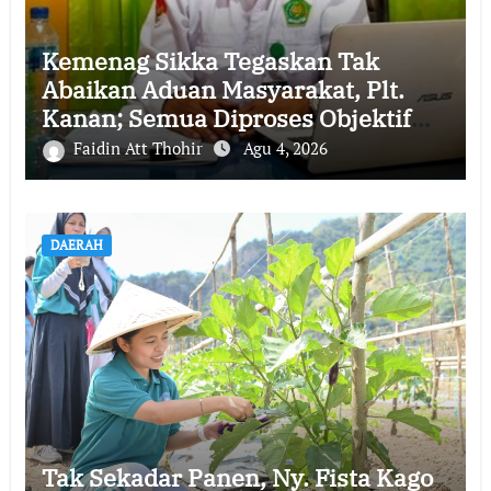
Kemenag Sikka Tegaskan Tak
Abaikan Aduan Masyarakat, Plt.
Kanan; Semua Diproses Objektif
dan Transparan
Faidin Att Thohir
Agu 4, 2026
DAERAH
Tak Sekadar Panen, Ny. Fista Kago