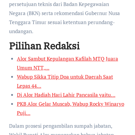
persetujuan teknis dari Badan Kepegawaian
Negara (BKN) serta rekomendasi Gubernur Nusa
Tenggara Timur sesuai ketentuan perundang-
undangan.
Pilihan Redaksi
Alor Sambut Kepulangan Kafilah MTQ Juara
Umum NTT,…
Wabup Sikka Titip Doa untuk Daerah Saat
Lepas 44…
Di Alor Hadiah Hari Lahir Pancasila yaitu…
PKB Alor Gelar Muscab, Wabup Rocky Winaryo
Puji…
Dalam prosesi pengambilan sumpah jabatan,
Wakil Bupati Alor menegaskan bahwa jabatan