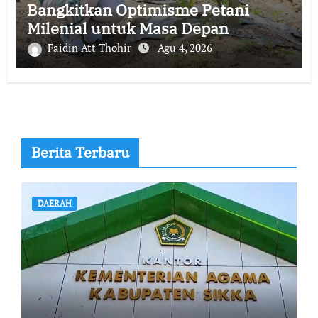
Bangkitkan Optimisme Petani
Milenial untuk Masa Depan
Ketahanan Pangan Sikka
Faidin Att Thohir
Agu 4, 2026
Berita Terbaru
DAERAH