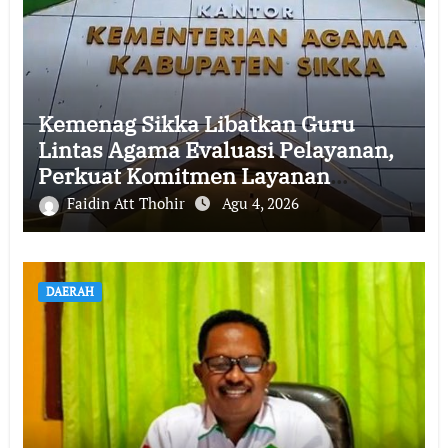
Kemenag Sikka Libatkan Guru
Lintas Agama Evaluasi Pelayanan,
Perkuat Komitmen Layanan
Profesional dan Humanis
Faidin Att Thohir
Agu 4, 2026
DAERAH