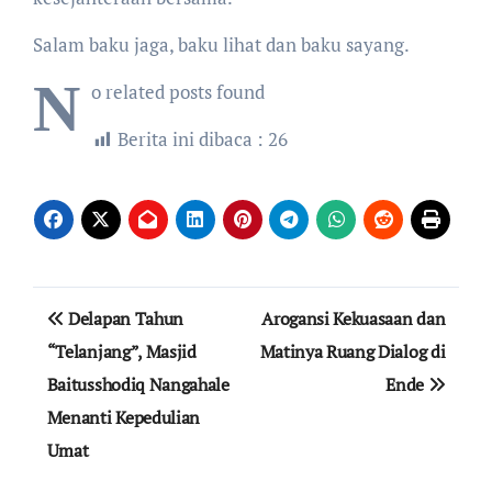
Salam baku jaga, baku lihat dan baku sayang.
N
o related posts found
Berita ini dibaca :
26
Navigasi
Delapan Tahun
Arogansi Kekuasaan dan
pos
“Telanjang”, Masjid
Matinya Ruang Dialog di
Baitusshodiq Nangahale
Ende
Menanti Kepedulian
Umat