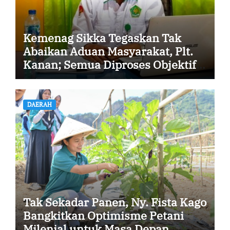
Kemenag Sikka Tegaskan Tak
Abaikan Aduan Masyarakat, Plt.
Kanan; Semua Diproses Objektif
dan Transparan
DAERAH
Tak Sekadar Panen, Ny. Fista Kago
Bangkitkan Optimisme Petani
Milenial untuk Masa Depan