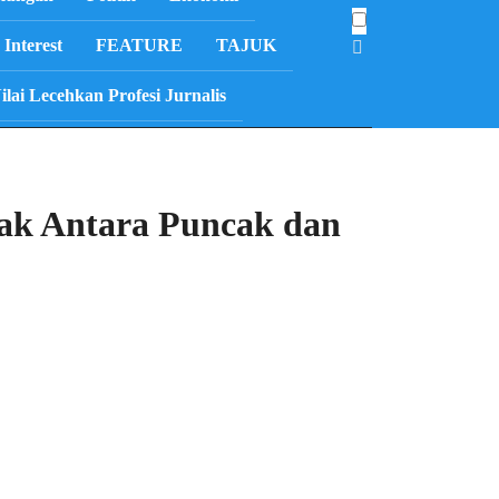
Interest
FEATURE
TAJUK
i Lecehkan Profesi Jurnalis
rak Antara Puncak dan