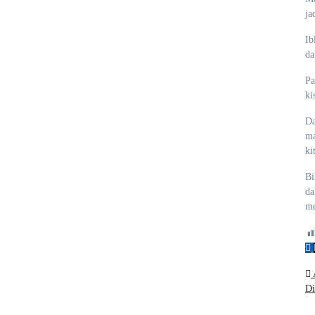
ja
Ib
da
Pa
ki
Da
ma
ki
Bi
da
me
N
Di
p