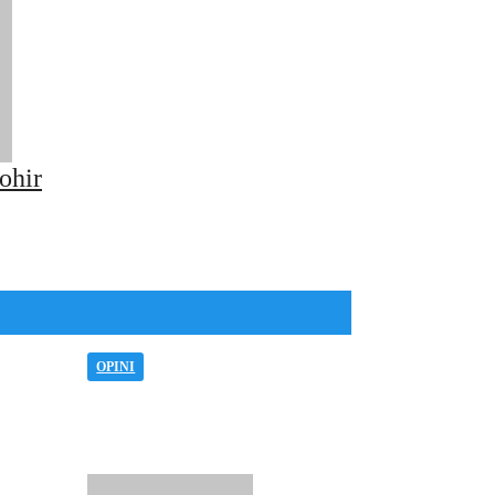
ohir
OPINI
 Itu
Arogansi Kekuasaan
yang
dan Matinya Ruang
mi
Dialog di Ende