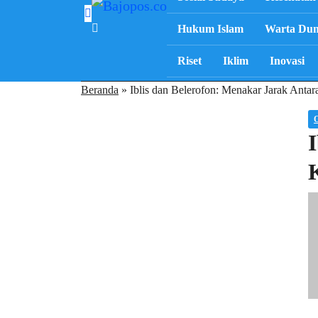
Hukum Islam
Warta Dun
Riset
Iklim
Inovasi
Beranda
»
Iblis dan Belerofon: Menakar Jarak Anta