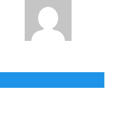
Faidin Att
n Att
Thohir
Mei 11, 2026
itmen Layanan Profesional dan
proses Objektif dan Transparan