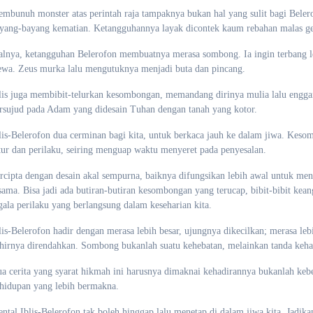
mbunuh monster atas perintah raja tampaknya bukan hal yang sulit bagi Belerof
yang-bayang kematian. Ketangguhannya layak dicontek kaum rebahan malas ge
alnya, ketangguhan Belerofon membuatnya merasa sombong. Ia ingin terbang le
wa. Zeus murka lalu mengutuknya menjadi buta dan pincang.
lis juga membibit-telurkan kesombongan, memandang dirinya mulia lalu engga
rsujud pada Adam yang didesain Tuhan dengan tanah yang kotor.
lis-Belerofon dua cerminan bagi kita, untuk berkaca jauh ke dalam jiwa. Kes
tur dan perilaku, seiring menguap waktu menyeret pada penyesalan.
rcipta dengan desain akal sempurna, baiknya difungsikan lebih awal untuk mende
sama. Bisa jadi ada butiran-butiran kesombongan yang terucap, bibit-bibit kean
gala perilaku yang berlangsung dalam keseharian kita.
lis-Belerofon hadir dengan merasa lebih besar, ujungnya dikecilkan; merasa leb
hirnya direndahkan. Sombong bukanlah suatu kehebatan, melainkan tanda keha
a cerita yang syarat hikmah ini harusnya dimaknai kehadirannya bukanlah kebe
hidupan yang lebih bermakna.
ntal Iblis-Belerofon tak boleh hinggap lalu menetap di dalam jiwa kita. Jadik