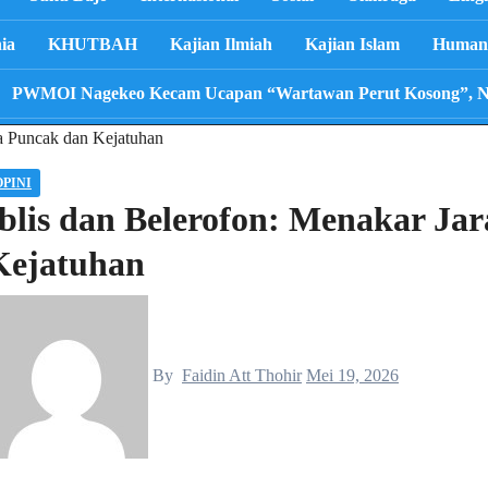
ia
KHUTBAH
Kajian Ilmiah
Kajian Islam
Human 
PWMOI Nagekeo Kecam Ucapan “Wartawan Perut Kosong”, Nila
ra Puncak dan Kejatuhan
OPINI
Iblis dan Belerofon: Menakar Ja
Kejatuhan
By
Faidin Att Thohir
Mei 19, 2026