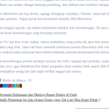
dikan rasa syukur sebagai benteng pelindung, dan jadikan sifat memberi seba
lis-Belerofon tak bisa diraba, apalagi ditangkap wujudnya. Namun, saban hari h
lam perilaku. Segala gerak kita berpotensi dirasuki Iblis-Belerofon.
da bingkai sejarah, tak sedikit keruntuhan berakar dari kesombongan. Di sana
sah-kisah kesombongan yang berujung kejatuhan.
ri Fir’aun kita cicipi makna, bahwa kedudukan yang mulia tak akan bisa me
kna yang elok, yakni tak harus menolak kebenaran karena ditawarkan oleh oran
ta maknai kalau kekayaan harta benda bukanlah jaminan keselamatan bila kes
la kesombongan pernah terlanjur terucap dari bibir, tampak dari perilaku, ma
lam jiwa, agar kehadiran kita dalam pergaulan antar-sesama tidak seperti Ibl
rendahkan orang lain lalu ingin terlihat unggul dari semua.
Berita ini dibaca :
19
avigasi
Arogansi Kekuasaan dan Matinya Ruang Dialog di Ende
balik Pelaminan Itu Ada Orang-Orang yang Tak Lagi Bisa Kami Peluk
os