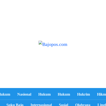
Hukum
Nasional
Hukum
Hukum
Hukrim
Hikm
Suku Bajo
Internasional
Sosial
Olahraga
Ling