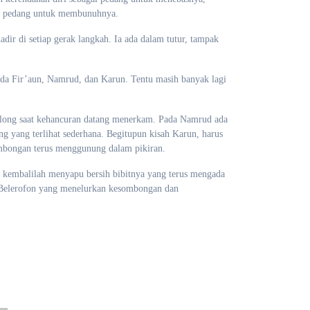
gai pedang untuk membunuhnya.
adir di setiap gerak langkah. Ia ada dalam tutur, tampak
 ada Fir’aun, Namrud, dan Karun. Tentu masih banyak lagi
nolong saat kehancuran datang menerkam. Pada Namrud ada
g yang terlihat sederhana. Begitupun kisah Karun, harus
ombongan terus menggunung dalam pikiran.
ka kembalilah menyapu bersih bibitnya yang terus mengada
is-Belerofon yang menelurkan kesombongan dan