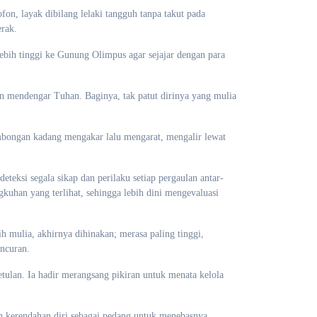
on, layak dibilang lelaki tangguh tanpa takut pada
rak.
bih tinggi ke Gunung Olimpus agar sejajar dengan para
n mendengar Tuhan. Baginya, tak patut dirinya yang mulia
ombongan kadang mengakar lalu mengarat, mengalir lewat
teksi segala sikap dan perilaku setiap pergaulan antar-
gkuhan yang terlihat, sehingga lebih dini mengevaluasi
ih mulia, akhirnya dihinakan; merasa paling tinggi,
ncuran.
tulan. Ia hadir merangsang pikiran untuk menata kelola
an kerendahan diri sebagai pedang untuk menebasnya,