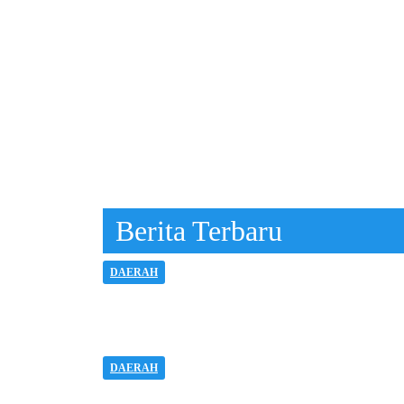
Berita Terbaru
DAERAH
Kemenag Sikka Libatkan Guru Lin
Humanis
DAERAH
Kemenag Sikka Tegaskan Tak Abai