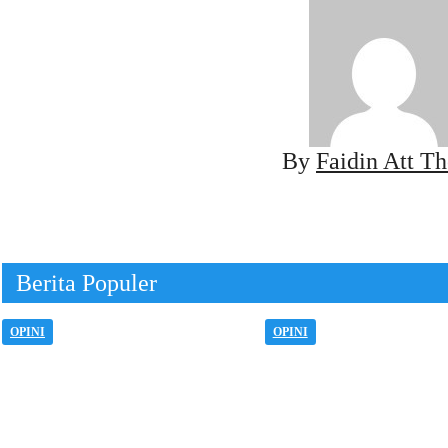
By
Faidin Att Th
Berita Populer
OPINI
OPINI
Melampaui Cara
Dibalik Pelaminan
Berpikir Hitam Putih
Ada Orang-Orang 
dalam Kasus Febrie
Tak Lagi Bisa Ka
Adriansyah
Peluk