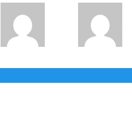
Faidin Att
Faidi
Thohir
Jul 12, 2026
Thohir
Jun 8, 2026
tas Agama Evaluasi Pelayanan, Perkuat Kom
kan Aduan Masyarakat, Plt. Kanan; Semua Di