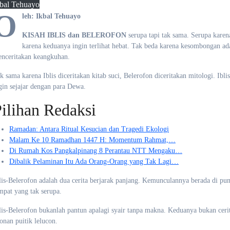
bal Tehuayo
O
leh: Ikbal Tehuayo
KISAH IBLIS dan BELEROFON
serupa tapi tak sama. Serupa karen
karena keduanya ingin terlihat hebat. Tak beda karena kesombongan ad
nceritakan keangkuhan.
k sama karena Iblis diceritakan kitab suci, Belerofon diceritakan mitologi. Ib
gin sejajar dengan para Dewa.
ilihan Redaksi
Ramadan: Antara Ritual Kesucian dan Tragedi Ekologi
Malam Ke 10 Ramadhan 1447 H: Momentum Rahmat,…
Di Rumah Kos Pangkalpinang 8 Perantau NTT Mengaku…
Dibalik Pelaminan Itu Ada Orang-Orang yang Tak Lagi…
lis-Belerofon adalah dua cerita berjarak panjang. Kemunculannya berada di pu
mpat yang tak serupa.
lis-Belerofon bukanlah pantun apalagi syair tanpa makna. Keduanya bukan ceri
onan puitik lelucon.