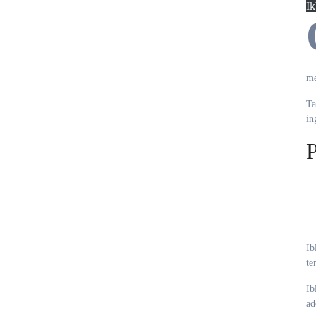
Ik
me
Ta
in
P
Ib
te
Ib
ad