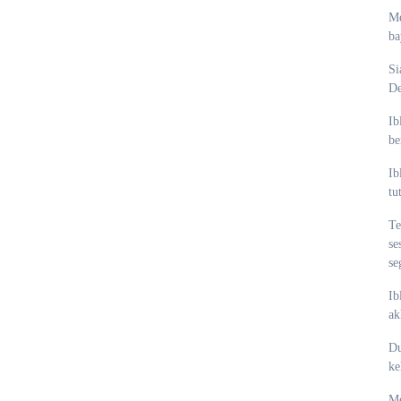
Me
ba
Si
De
Ib
be
Ib
tu
Te
se
se
Ib
ak
Du
ke
Me