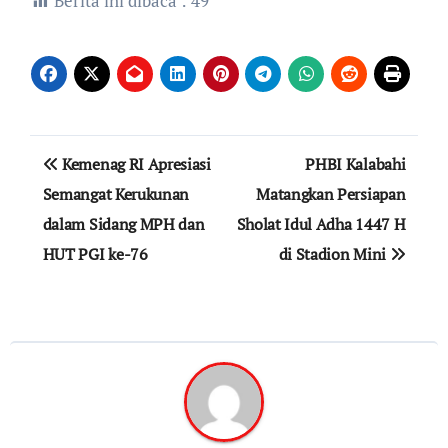
Berita ini dibaca :
49
Navigasi
Kemenag RI Apresiasi
PHBI Kalabahi
pos
Semangat Kerukunan
Matangkan Persiapan
dalam Sidang MPH dan
Sholat Idul Adha 1447 H
HUT PGI ke-76
di Stadion Mini