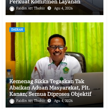
Perkuat Komitmen Layanan
Profesional dan Humanis
Faidin Att Thohir
Agu 4, 2026
DAERAH
Kemenag Sikka Tegaskan Tak
Abaikan Aduan Masyarakat, Plt.
Kanan; Semua Diproses Objektif
dan Transparan
Faidin Att Thohir
Agu 4, 2026