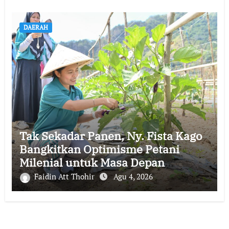
DAERAH
Tak Sekadar Panen, Ny. Fista Kago
Bangkitkan Optimisme Petani
Milenial untuk Masa Depan
Ketahanan Pangan Sikka
Faidin Att Thohir
Agu 4, 2026