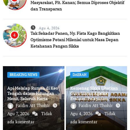
Masyarakat, Plt. Kanan; Semua Diproses Objektif
dan Transparan
Agu 4, 2026
Tak Sekadar Panen, Ny. Fista Kago Bangkitkan
4
Optimisme Petani Milenial untuk Masa Depan
Ketahanan Pangan Sikka
BREAKING NEWS
DAERAH
Api Melalap Rumah di Keo
Kemenag Sikka Libatkan
Tengah dalam Hitungan
Guru Lintas Agama
Menit, Seluruh Harta
Evaluasi Pelayanan,
Benda Hangus
Perkuat Komitmen
Faidin Att Thohir
Faidin Att Thohir
Layanan Profesional dan
Agu 7, 2026
Tidak
Agu 4, 2026
Tidak
Humanis
ada komentar
ada komentar