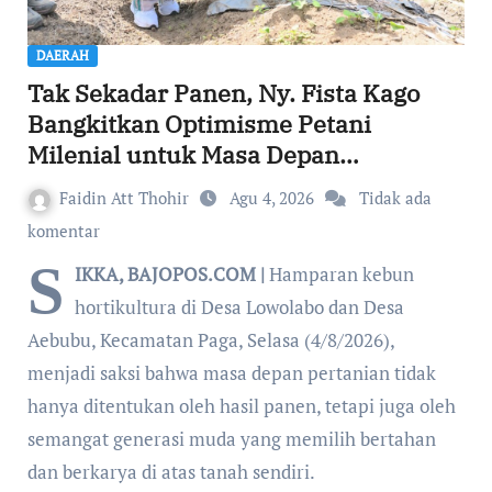
DAERAH
Tak Sekadar Panen, Ny. Fista Kago
Bangkitkan Optimisme Petani
Milenial untuk Masa Depan
Ketahanan Pangan Sikka
Faidin Att Thohir
Agu 4, 2026
Tidak ada
komentar
S
IKKA, BAJOPOS.COM |
Hamparan kebun
hortikultura di Desa Lowolabo dan Desa
Aebubu, Kecamatan Paga, Selasa (4/8/2026),
menjadi saksi bahwa masa depan pertanian tidak
hanya ditentukan oleh hasil panen, tetapi juga oleh
semangat generasi muda yang memilih bertahan
dan berkarya di atas tanah sendiri.