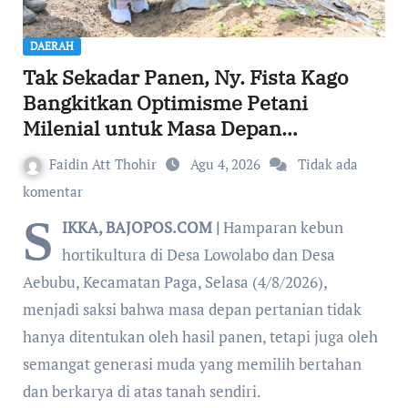
DAERAH
Tak Sekadar Panen, Ny. Fista Kago
Bangkitkan Optimisme Petani
Milenial untuk Masa Depan
Ketahanan Pangan Sikka
Faidin Att Thohir
Agu 4, 2026
Tidak ada
komentar
S
IKKA, BAJOPOS.COM |
Hamparan kebun
hortikultura di Desa Lowolabo dan Desa
Aebubu, Kecamatan Paga, Selasa (4/8/2026),
menjadi saksi bahwa masa depan pertanian tidak
hanya ditentukan oleh hasil panen, tetapi juga oleh
semangat generasi muda yang memilih bertahan
dan berkarya di atas tanah sendiri.