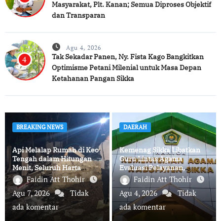
Masyarakat, Plt. Kanan; Semua Diproses Objektif
dan Transparan
Agu 4, 2026
Tak Sekadar Panen, Ny. Fista Kago Bangkitkan
4
Optimisme Petani Milenial untuk Masa Depan
Ketahanan Pangan Sikka
BREAKING NEWS
DAERAH
Api Melalap Rumah di Keo
Kemenag Sikka Libatkan
Tengah dalam Hitungan
Guru Lintas Agama
Menit, Seluruh Harta
Evaluasi Pelayanan,
Benda Hangus
Perkuat Komitmen
Faidin Att Thohir
Faidin Att Thohir
Layanan Profesional dan
Agu 7, 2026
Tidak
Agu 4, 2026
Tidak
Humanis
ada komentar
ada komentar