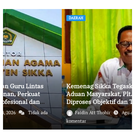
DAERAH
Kemenag Sikka Tegaskan Tak Abaikan
Aduan Masyarakat, Plt. Kanan; Semua
Diproses Objektif dan Transparan
Faidin Att Thohir
Agu 4, 2026
Tidak ada
komentar